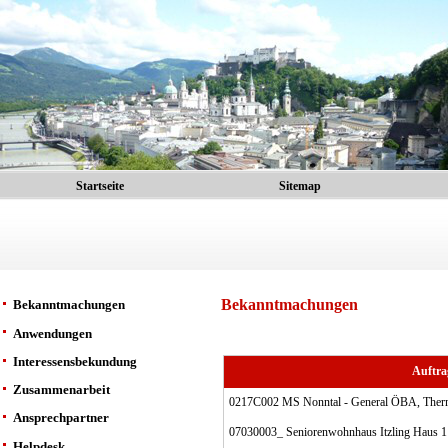
Startseite
Sitemap
Bekanntmachungen
Bekanntmachungen
Anwendungen
Interessensbekundung
Auftra
Zusammenarbeit
0217C002 MS Nonntal - General ÖBA, Thermis
Ansprechpartner
07030003_ Seniorenwohnhaus Itzling Haus 1
Helpdesk